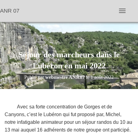
ANR 07
D
é
p
l
i
e
r
l
Séjour des marcheurs dans le
a
n
Lubéron en mai 2022
a
v
Publié par
webmestre ANR07
le
1 août 2022
i
g
a
t
i
o
Avec sa forte concentration de Gorges et de
n
Canyons, c’est le Lubéron qui fut proposé par, Michel,
notre infatigable animateur pour un séjour randos du 10 au
13 mai auquel 16 adhérents de notre groupe ont participé.