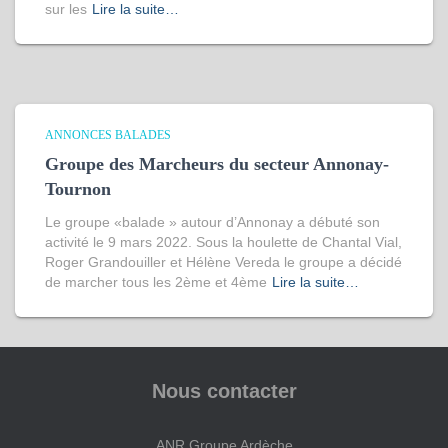
sur les
Lire la suite…
ANNONCES BALADES
Groupe des Marcheurs du secteur Annonay-
Tournon
Le groupe «balade » autour d’Annonay a débuté son
activité le 9 mars 2022. Sous la houlette de Chantal Vial,
Roger Grandouiller et Hélène Vereda le groupe a décidé
de marcher tous les 2ème et 4ème
Lire la suite…
Nous contacter
ANR Groupe Ardèche