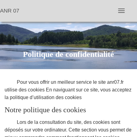
ANR 07
D
é
p
l
i
e
r
l
Politique de confidentialité
a
n
a
v
i
Pour vous offrir un meilleur service le site anr07.fr
g
a
utilise des cookies En naviguant sur ce site, vous acceptez
t
la politique d’utilisation des cookies
i
o
Notre politique des cookies
n
Lors de la consultation du site, des cookies sont
déposés sur votre ordinateur. Cette section vous permet de