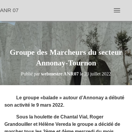
ANR 07
D
é
p
l
i
e
r
l
Groupe des Marcheurs du secteur
a
n
Annonay-Tournon
a
v
Publié par
webmestre ANR07
le
23 juillet 2022
i
g
a
t
i
Le groupe «balade » autour d’Annonay a débuté
o
son activité le 9 mars 2022.
n
Sous la houlette de Chantal Vial, Roger
Grandouiller et Hélène Vereda le groupe a décidé de
marcher tous les 2ème et 4ème mercredi du mois.