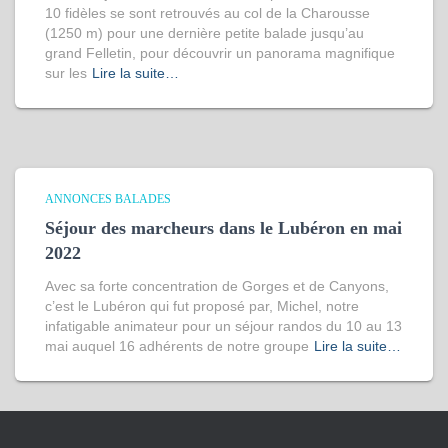
10 fidèles se sont retrouvés au col de la Charousse
(1250 m) pour une dernière petite balade jusqu’au
grand Felletin, pour découvrir un panorama magnifique
sur les
Lire la suite…
ANNONCES BALADES
Séjour des marcheurs dans le Lubéron en mai
2022
Avec sa forte concentration de Gorges et de Canyons,
c’est le Lubéron qui fut proposé par, Michel, notre
infatigable animateur pour un séjour randos du 10 au 13
mai auquel 16 adhérents de notre groupe
Lire la suite…